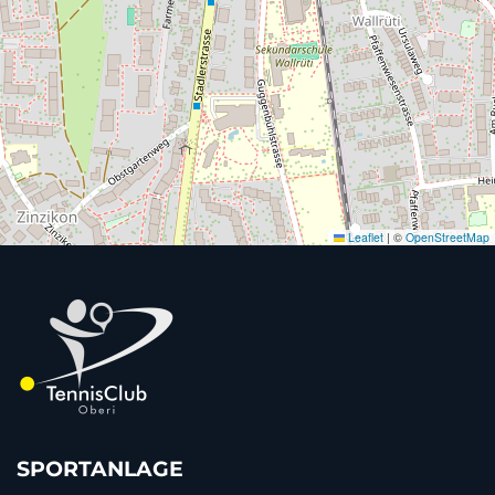
Leaflet
|
©
OpenStreetMap
SPORTANLAGE